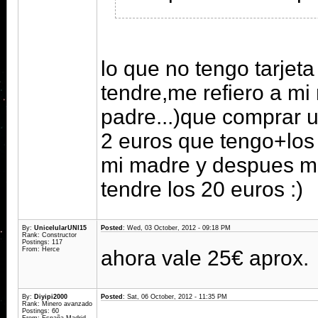
lo que no tengo tarjet
tendre,me refiero a mi
padre...)que comprar 
2 euros que tengo+los
mi madre y despues me
tendre los 20 euros :)
By:
UnicelularUNI15
Posted
: Wed, 03 October, 2012 - 09:18 PM
Rank: Constructor
Postings: 117
From: Herce
ahora vale 25€ aprox.
By:
Diyipi2000
Posted
: Sat, 06 October, 2012 - 11:35 PM
Rank: Minero avanzado
Postings: 60