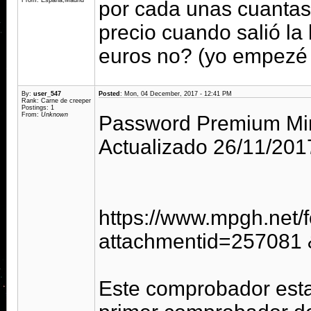
From: España,Madrid
por cada unas cuantas
precio cuando salió la
euros no? (yo empezé 
By:
user_547
Posted
: Mon, 04 December, 2017 - 12:41 PM
Rank: Carne de creeper
Postings: 1
From:
Unknown
Password Premium Min
Actualizado 26/11/201
https://www.mpgh.net/
attachmentid=257081
Este comprobador esta