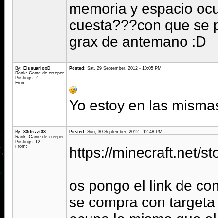
memoria y espacio oc
cuesta???con que se
grax de antemano :D
By:
ElusuarioxD
Posted
: Sat, 29 September, 2012 - 10:05 PM
Rank: Carne de creeper
Postings: 2
From:
Yo estoy en las misma
By:
33drizzt33
Posted
: Sun, 30 September, 2012 - 12:48 PM
Rank: Carne de creeper
Postings: 12
From:
https://minecraft.net/st
os pongo el link de co
se compra con targeta 