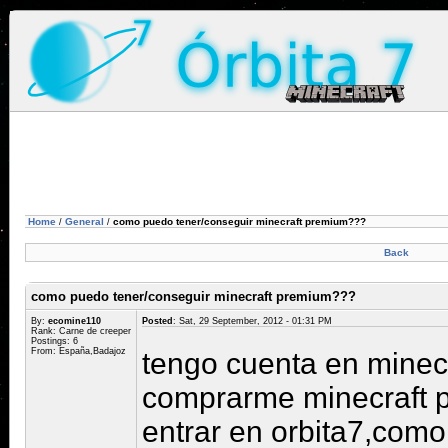
Home
General
como puedo tener/conseguir minecraft premium???
/
/
Back
como puedo tener/conseguir minecraft premium???
By:
ecomine110
Posted
: Sat, 29 September, 2012 - 01:31 PM
Rank: Carne de creeper
Postings: 6
From: España,Badajoz
tengo cuenta en minecr
comprarme minecraft 
entrar en orbita7,com