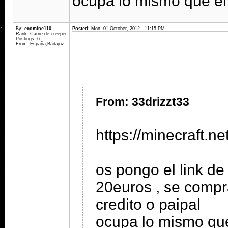
ocupa lo mismo que el 
By:
ecomine110
Posted
: Mon, 01 October, 2012 - 11:15 PM
Rank: Carne de creeper
Postings: 6
From: España,Badajoz
From: 33drizzt33
https://minecraft.ne
os pongo el link d
20euros , se compr
credito o paipal
ocupa lo mismo que